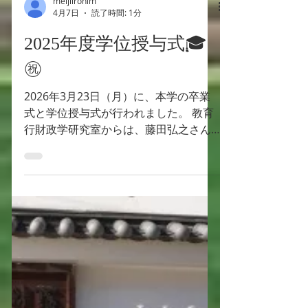
meijiironim
4月7日
読了時間: 1分
2025年度学位授与式🎓
㊗️
2026年3月23日（月）に、本学の卒業
式と学位授与式が行われました。 教育
行財政学研究室からは、藤田弘之さん
（博士）、川本吉太郎さん（博士）、
俵龍太朗さん（博士）、馬承昭さん