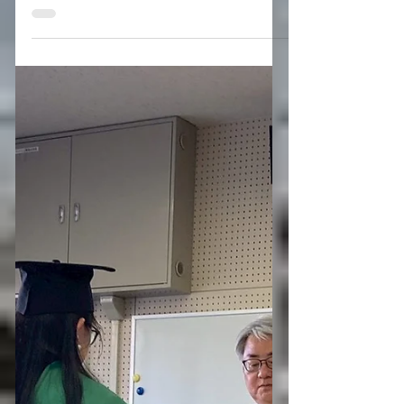
4月7日
読了時間: 1分
2026年度お花見😆🌸
教育行財政学研究室では、年度はじめ
の初回特研前に、顔合わせの意味も込
めてお花見会を実施しております。し
かし、本年度は雨天の影響を考慮し、
大学内での食事会という形を採りまし
た。 2026年3月31日のお昼に、新メン
バーや吉田ゼミの皆さまとご一緒に、
心和む時間を過ごすことができまし
た。 研究室の行事開きとなり、来週か
らは特研がスタートします。 これから
も親睦を深めつつ、研究に励んでまい
りましょう！