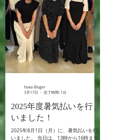
できました。 千光寺にも向かい、研究
室全員で徒歩で登りました。途中、有
名な「猫の細道」も経由しました。 自
由行動を挟み、夕食は「がんぎ屋」に
ていただきました。どの料理も美味し
いのですが、驚いたのはその“量”です。
昼食もたっぷりといただいていました
が、徒歩移動を重ねた後であったこと
もあり、しっかり完食しました。 美味
しいものをたくさん食べて、そしてた
くさん歩いた今年度秋レクとなりまし
た。...