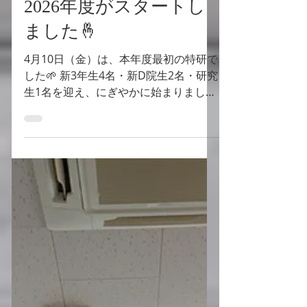
meijiironim
4月12日
読了時間: 1分
2026年度がスタートし
ました🤞
4月10日（金）は、本年度最初の特研で
した🌱 新3年生4名・新D院生2名・研究
生1名を迎え、にぎやかに始まりました
🤞 初回の発表はD2の2名でした。 緊張
感の中にも、活発な議論が交わされ、
良いスタートになったように感じま
す。 特研のあとは、「魚魚屋」で新入
生歓迎会を行いました🍻 今年度も、
日々の積み重ねを大切にしながら、研
究活動に励んでいきます！