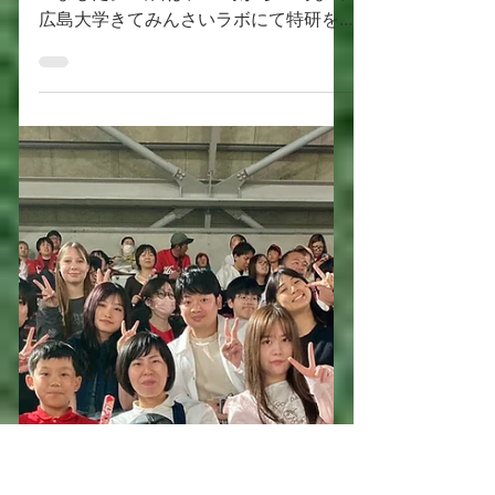
huea Bloger
3月17日
読了時間: 1分
2025年度暑気払いを行
いました！
2025年8月1日（月）に、暑気払いを行
いました。 当日は、13時から16時まで
広島大学きてみんさいラボにて特研を
行った後、グランドプリンスホテル広
島 へ移動し、スカイラウンジ トッ
プ オブ ヒロシマでのディナーとい
う日程でした。 広島大学きてみんさい
ラボでは、D３の俵さんが発表担当でし
た。学部生から院生まで、さまざまな