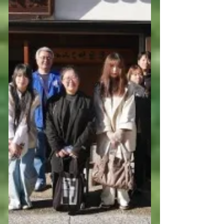
（博士）、平山大晟さん（修士）、張
笑恬さん（修士）、槇本穂野花さん
（学士）、村田静香さん（学士）が学
位を取得されました。 皆さま、おめで
とうございます！ 研究室一同、皆さま
の素晴らしい門出を祝福するととも
に、新天地での成功と幸せを祈ってお
ります。