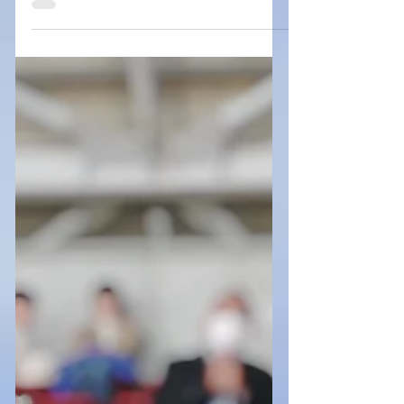
ンパスにおいて開催されました。 D1の
平山が個人研究報告を行いました。 以
下は発表者の感想です。 平山大晟「基
礎自治体における「こども等の意見の
反映」の全国的動向とその課題―全国
調査と自治体こども計画の再分析―」
この度、西日本教育行政学会において
発表の機会をいただきありがとうござ
いました。本学会での研究発表は初め
ての経験であり、大変緊張致しました
が、多くの先生方から温かいご関心と
貴重なご意見を賜りましたこと、心よ
り御礼申し上げます。 今後の研究の方
向性について、改善、再構成すべき点
も少しずつではありますが見えてまい
りました。今後さらに研究に励み、本
研究を形にできるよう努めてまいりま
す。