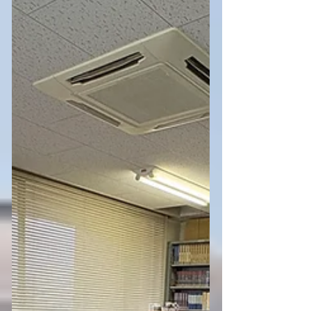
得しました。4回裏で坂倉選手のホーム
ランにより1点を返したものの、その
後、5回、9回表で失点し、惜しくも敗
れてしまいました。 試合結果は残念で
したが、五月晴れの心地よい風の中、
研究室のみんなでワイワイと冷たいビ
ールや球場グルメを堪能し、最高の息
抜きになりました！この悔しさはこれ
からの研究へのエネルギーに変えて、
また明日から全員で頑張っていきたい
と思います！