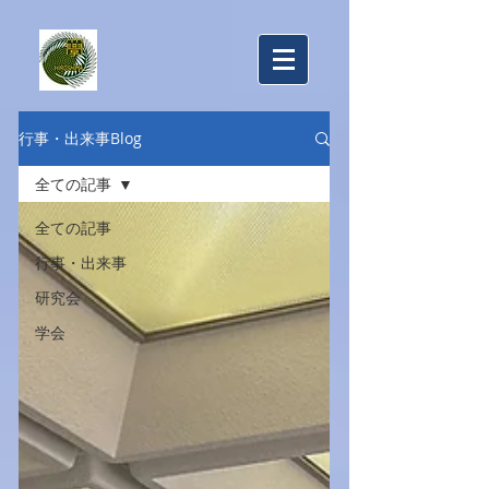
​広島大学教育行財政学研究室
行事・出来事Blog
全ての記事
全ての記事
行事・出来事
研究会
学会