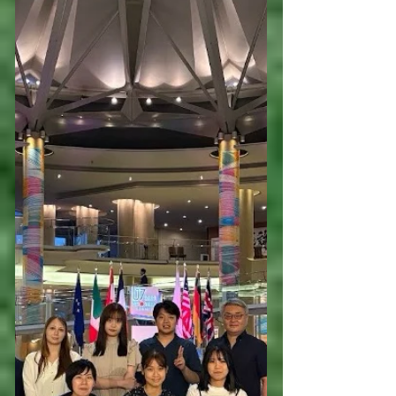
を行いました🍂
2025年11月22日（土）に、広島県尾道
市にて研究室秋レクを行いました。 昼
前に集合してフェリーで向島まで渡
り、「後藤飲料水工業所」にて名物の
サイダーをいただきました。昔ながら
のレトロな瓶で飲むサイダーは別格
で、他にも販売されている商品を購入
している人もいました。 サイダーを満
喫したあとは、「ここや」にて昼食を
とりました。それぞれがメニューを注
文しましたが、どの料理も美味しく、
そして大満足の量が提供されました。
その後本土に戻り、「おのみち映画資
料館」にて広島の映画の歴史を学びま
した。隣接されている施設では、広島
の村上海賊のことについても学ことが