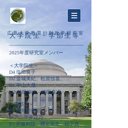
​広島大学教育行財政学研究室
​大学院生・学部生
等
2025年度研究室メンバー
＜大学院生＞​
​D4
塩田良子​
D2 金城美紀
​、
松原信喜
D1 平山大晟
M2 前田樹佳、柳田真凜
＜学部生＞​
B4 稲井明⾹⾥、パラン・アンド
レア、平井花乃
B3 伊藤利佳、國定那奈、松下真