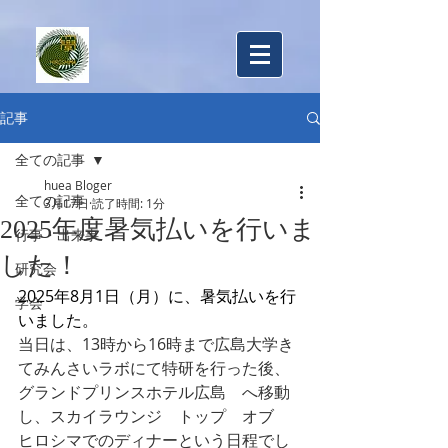
​広島大学教育行財政学研究室
記事
全ての記事
huea Bloger
全ての記事
3月17日
読了時間: 1分
2025年度暑気払いを行いま
行事・出来事
した！
研究会
2025年8月1日（月）に、暑気払いを行
学会
いました。
当日は、13時から16時まで広島大学き
てみんさいラボにて特研を行った後、
グランドプリンスホテル広島　へ移動
し、スカイラウンジ　トップ　オブ　
ヒロシマでのディナーという日程でし