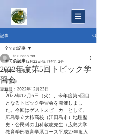
​広島大学教育行財政学研究室
記事
全ての記事
takuhashimo
全ての記事
2022年12月22日
読了時間: 2分
2022年度第5回トピック学
行事・出来事
習会
研究会
更新日：
2022年12月23日
学会
2022年12月6日（火）、今年度第5回目
となるトピック学習会を開催しまし
た。今回はゲストスピーカーとして、
広島県立大柿高校（江田島市）地理歴
史・公民科の山科敦志先生（広島大学
教育学部教育学系コース平成27年度入